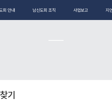
도회 안내
남신도회 조직
사업보고
지
안내
임원명단
회장인사
지
연혁
실행위원 명단
업무보고
 및 임원소개
지연합회장/총무명단
상임위원회
전국대회명단
평생회원명단
신도 헌장
선교후원회명단
신도 회가
희년평생회원명단
도회 회칙
남신도회총대회원
규정/시행세칙
사업현황
 찾기
행사현황