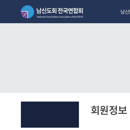
남신
역대회장
역대
남
남
남신
선관위 
회원정보