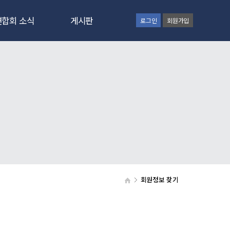
연합회 소식
게시판
로그인
회원가입
연합회 소식
공지사항
자유게시판
자료실
사진게시판
달력신청게시판
회원정보 찾기